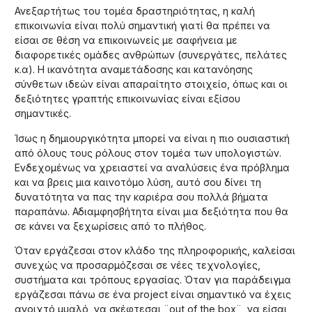
Ανεξαρτήτως του τομέα δραστηριότητας, η καλή
επικοινωνία είναι πολύ σημαντική γιατί θα πρέπει να
είσαι σε θέση να επικοινωνείς με σαφήνεια με
διαφορετικές ομάδες ανθρώπων (συνεργάτες, πελάτες
κ.α). Η ικανότητα αναμετάδοσης και κατανόησης
σύνθετων ιδεών είναι απαραίτητο στοιχείο, όπως και οι
δεξιότητες γραπτής επικοινωνίας είναι εξίσου
σημαντικές.
Ίσως η δημιουργικότητα μπορεί να είναι η πιο ουσιαστική
από όλους τους ρόλους στον τομέα των υπολογιστών.
Ενδεχομένως να χρειαστεί να αναλύσεις ένα πρόβλημα
και να βρεις μια καινοτόμο λύση, αυτό σου δίνει τη
δυνατότητα να πας την καριέρα σου πολλά βήματα
παραπάνω. Αδιαμφησβήτητα είναι μια δεξιότητα που θα
σε κάνει να ξεχωρίσεις από το πλήθος.
Όταν εργάζεσαι στον κλάδο της πληροφορικής, καλείσαι
συνεχώς να προσαρμόζεσαι σε νέες τεχνολογίες,
συστήματα και τρόπους εργασίας. Όταν για παράδειγμα
εργάζεσαι πάνω σε ένα project είναι σημαντικό να έχεις
ανοιχτό μυαλό, να σκέφτεσαι ¨out of the box¨, να είσαι