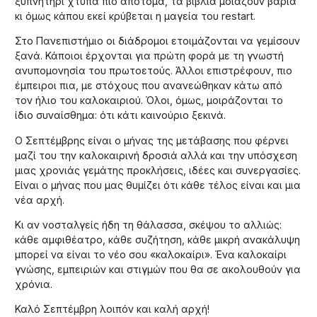
ξυπνητήρι χτυπά πιο απότομα, τα βιβλία μοιάζουν βαριά
κι όμως κάπου εκεί κρύβεται η μαγεία του restart.
Στο Πανεπιστήμιο οι διάδρομοι ετοιμάζονται να γεμίσουν
ξανά. Κάποιοι έρχονται για πρώτη φορά με τη γνωστή
ανυπομονησία του πρωτοετούς. Άλλοι επιστρέφουν, πιο
έμπειροι πια, με στόχους που ανανεώθηκαν κάτω από
τον ήλιο του καλοκαιριού. Όλοι, όμως, μοιράζονται το
ίδιο συναίσθημα: ότι κάτι καινούριο ξεκινά.
Ο Σεπτέμβρης είναι ο μήνας της μετάβασης που φέρνει
μαζί του την καλοκαιρινή δροσιά αλλά και την υπόσχεση
μιας χρονιάς γεμάτης προκλήσεις, ιδέες και συνεργασίες.
Είναι ο μήνας που μας θυμίζει ότι κάθε τέλος είναι και μια
νέα αρχή.
Κι αν νοσταλγείς ήδη τη θάλασσα, σκέψου το αλλιώς:
κάθε αμφιθέατρο, κάθε συζήτηση, κάθε μικρή ανακάλυψη
μπορεί να είναι το νέο σου «καλοκαίρι». Ένα καλοκαίρι
γνώσης, εμπειριών και στιγμών που θα σε ακολουθούν για
χρόνια.
Καλό Σεπτέμβρη λοιπόν και καλή αρχή!