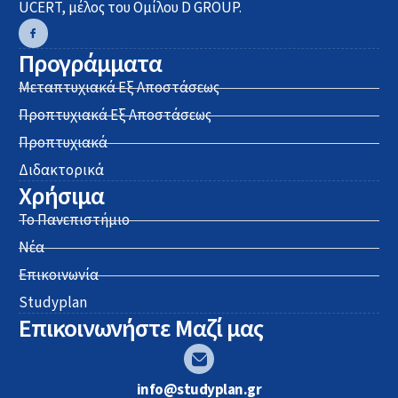
UCERT, μέλος του Ομίλου D GROUP.
Προγράμματα
Μεταπτυχιακά Εξ Αποστάσεως
Προπτυχιακά Εξ Αποστάσεως
Προπτυχιακά
Διδακτορικά
Χρήσιμα
Το Πανεπιστήμιο
Νέα
Επικοινωνία
Studyplan
Επικοινωνήστε Μαζί μας
info@studyplan.gr